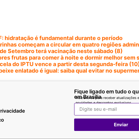
: hidratação é fundamental durante o período
inhas começam a circular em quatro regiões admini
de Setembro terá vacinação neste sábado (8)
res frutas para comer à noite e dormir melhor sem 
cela do IPTU vence a partir desta segunda-feira (10
eixe enlatado é igual: saiba qual evitar no superm
Fique ligado em tudo o q
em Brasília
Inscreva-se para receber atualizações e
novidades e descontos exclusivos.
Privacidade
co
Enviar