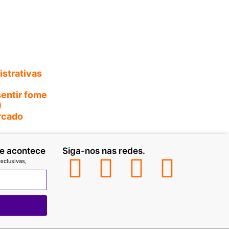
strativas
sentir fome
)
ercado
ue acontece
Siga-nos nas redes.
xclusivas,