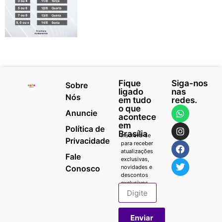
Fique
Siga-nos
Sobre
ligado
nas
Nós
em tudo
redes.
o que
Anuncie
acontece
em
Política de
Brasília
Inscreva-se
Privacidade
para receber
atualizações
Fale
exclusivas,
Conosco
novidades e
descontos
exclusivos.
Enviar