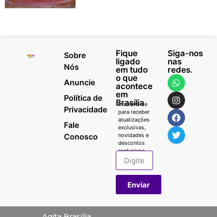
Fique
Siga-nos
Sobre
ligado
nas
Nós
em tudo
redes.
o que
Anuncie
acontece
em
Política de
Brasília
Inscreva-se
Privacidade
para receber
atualizações
Fale
exclusivas,
Conosco
novidades e
descontos
exclusivos.
Enviar
Agita Brasília