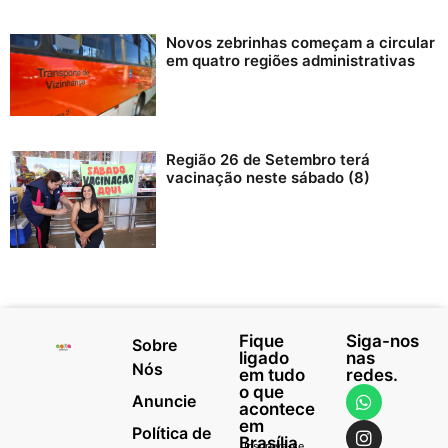
Novos zebrinhas começam a circular
em quatro regiões administrativas
Região 26 de Setembro terá
vacinação neste sábado (8)
Fique
Siga-nos
Sobre
ligado
nas
Nós
em tudo
redes.
o que
Anuncie
acontece
em
Política de
Brasília
Inscreva-se