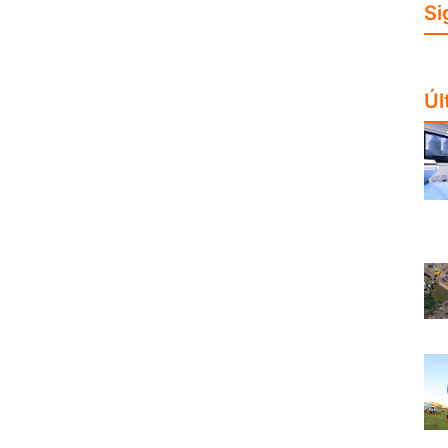
Si
Úl