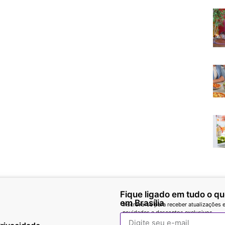
Fique ligado em tudo o q
em Brasília
Inscreva-se para receber atualizações e
novidades e descontos exclusivos.