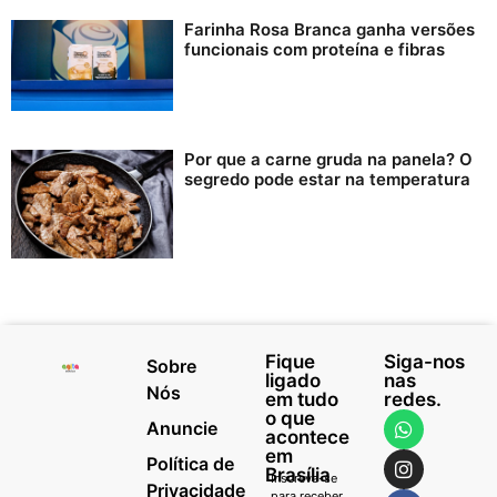
Farinha Rosa Branca ganha versões
funcionais com proteína e fibras
Por que a carne gruda na panela? O
segredo pode estar na temperatura
Fique
Siga-nos
Sobre
ligado
nas
Nós
em tudo
redes.
o que
Anuncie
acontece
em
Política de
Brasília
Inscreva-se
Privacidade
para receber