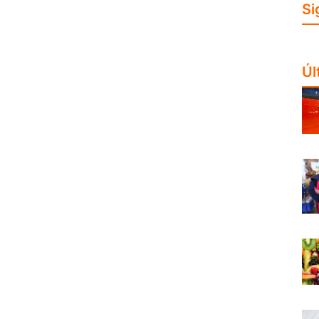
Si
Úl