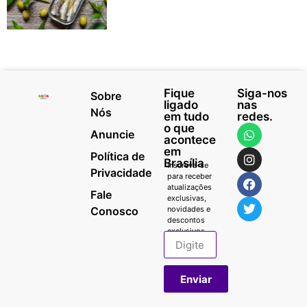
Fique
Siga-nos
Sobre
ligado
nas
Nós
em tudo
redes.
o que
Anuncie
acontece
em
Política de
Brasília
Inscreva-se
Privacidade
para receber
atualizações
Fale
exclusivas,
Conosco
novidades e
descontos
exclusivos.
Enviar