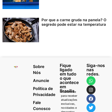
Por que a carne gruda na panela? O
segredo pode estar na temperatura
Fique
Siga-nos
Sobre
ligado
nas
Nós
em tudo
redes.
o que
Anuncie
acontece
em
Política de
Brasília
Inscreva-se
Privacidade
para receber
atualizações
Fale
exclusivas,
Conosco
novidades e
descontos