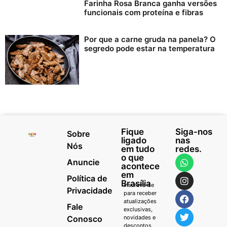
Farinha Rosa Branca ganha versões
funcionais com proteína e fibras
Por que a carne gruda na panela? O
segredo pode estar na temperatura
Fique
Siga-nos
Sobre
ligado
nas
Nós
em tudo
redes.
o que
Anuncie
acontece
em
Política de
Brasília
Inscreva-se
Privacidade
para receber
atualizações
Fale
exclusivas,
Conosco
novidades e
descontos