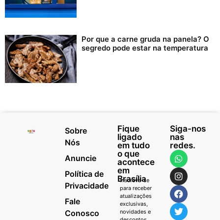
Por que a carne gruda na panela? O
segredo pode estar na temperatura
Fique
Siga-nos
Sobre
ligado
nas
Nós
em tudo
redes.
o que
Anuncie
acontece
em
Política de
Brasília
Inscreva-se
Privacidade
para receber
atualizações
Fale
exclusivas,
Conosco
novidades e
descontos