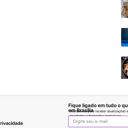
Fique ligado em tudo o q
em Brasília
Inscreva-se para receber atualizações e
novidades e descontos exclusivos.
Privacidade