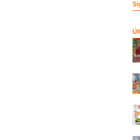
Si
Úl