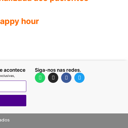
happy hour
ue acontece
Siga-nos nas redes.
xclusivas,
vados