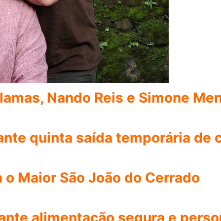
ralamas, Nando Reis e Simone Me
nte quinta saída temporária de 
a o Maior São João do Cerrado
rante alimentação segura e perso