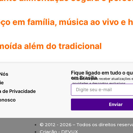
ço em família, música ao vivo e 
moída além do tradicional
Fique ligado em tudo o q
 Nós
em Brasília
Inscreva-se para receber atualizações e
ie
novidades e descontos exclusivos.
ca de Privacidade
Conosco
Enviar
© 2012 - 2026 – Todos os direitos reser
Criação - DEVUX