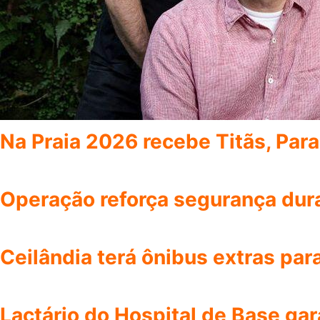
Na Praia 2026 recebe Titãs, Pa
Operação reforça segurança dura
Ceilândia terá ônibus extras par
Lactário do Hospital de Base ga