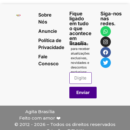
Fique
Siga-nos
Sobre
ligado
nas
Nós
em tudo
redes.
o que
Anuncie
acontece
em
Política de
Brasília
Inscreva-se
Privacidade
para receber
atualizações
Fale
exclusivas,
Conosco
novidades e
descontos
exclusivos.
Enviar
Agita Brasília
Feito com amor ❤️
© 2012 - 2026 – Todos os direitos reservados