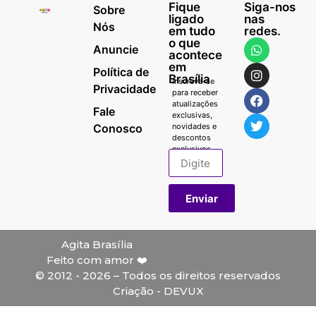
Fique
Siga-nos
Sobre
ligado
nas
Nós
em tudo
redes.
o que
Anuncie
acontece
em
Política de
Brasília
Inscreva-se
Privacidade
para receber
atualizações
Fale
exclusivas,
Conosco
novidades e
descontos
exclusivos.
Enviar
Agita Brasília
Feito com amor ❤️
© 2012 - 2026 – Todos os direitos reservados
Criação - DEVUX