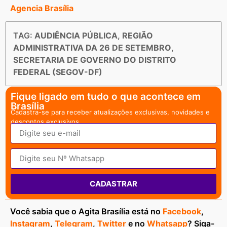
Agencia Brasília
TAG:
AUDIÊNCIA PÚBLICA
,
REGIÃO
ADMINISTRATIVA DA 26 DE SETEMBRO
,
SECRETARIA DE GOVERNO DO DISTRITO
FEDERAL (SEGOV-DF)
Fique ligado em tudo o que acontece em
Brasília
Cadastra-se para receber atualizações exclusivas, novidades e
descontos exclusivos.
CADASTRAR
Você sabia que o Agita Brasília está no
Facebook
,
Instagram
,
Telegram
,
Twitter
e no
Whatsapp
? Siga-