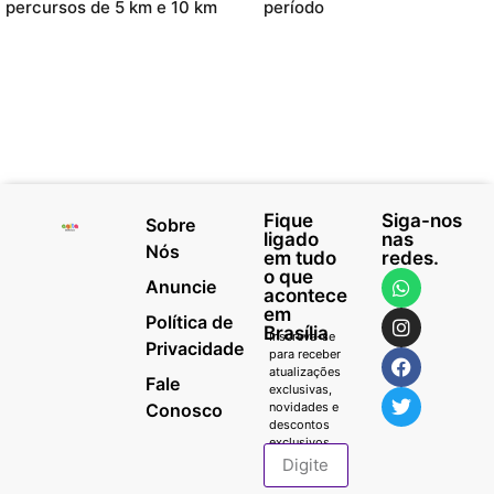
percursos de 5 km e 10 km
período
Fique
Siga-nos
Sobre
ligado
nas
Nós
em tudo
redes.
o que
Anuncie
acontece
em
Política de
Brasília
Inscreva-se
Privacidade
para receber
atualizações
Fale
exclusivas,
Conosco
novidades e
descontos
exclusivos.