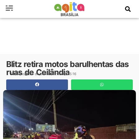
Blitz retira motos barulhentas das
ruas de Ceilândia
Redação
24 de junho de 2026
15:16