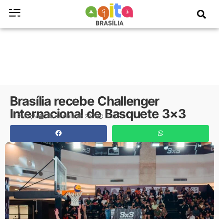
Brasília recebe Challenger
Internacional de Basquete 3×3
Redação
28 de maio de 2026
12:37