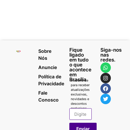
Fique
Siga-nos
Sobre
ligado
nas
Nós
em tudo
redes.
o que
Anuncie
acontece
em
Política de
Brasília
Inscreva-se
Privacidade
para receber
atualizações
Fale
exclusivas,
Conosco
novidades e
descontos
exclusivos.
Enviar