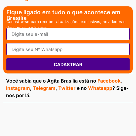
Fique ligado em tudo o que acontece em
Brasília
Cadastra-se para receber atualizações exclusivas, novidades e
descontos exclusivos.
CADASTRAR
Você sabia que o Agita Brasília está no
Facebook
,
Instagram
,
Telegram
,
Twitter
e no
Whatsapp
? Siga-
nos por lá.