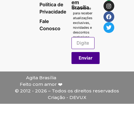
em
Política de
Brasília
Inscreva-se
Privacidade
para receber
atualizações
Fale
exclusivas,
Conosco
novidades e
descontos
exclusivos.
Enviar
Agita Brasília
Feito com amor ❤️
© 2012 - 2026 – Todos os direitos reservados
Criação - DEVUX