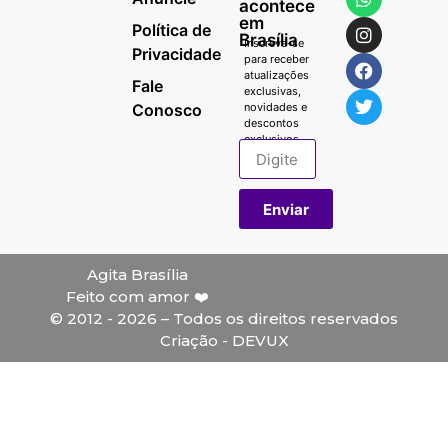
acontece
em
Política de
Brasília
Inscreva-se
Privacidade
para receber
atualizações
Fale
exclusivas,
Conosco
novidades e
descontos
exclusivos.
Enviar
Agita Brasília
Feito com amor ❤️
© 2012 - 2026 – Todos os direitos reservados
Criação - DEVUX