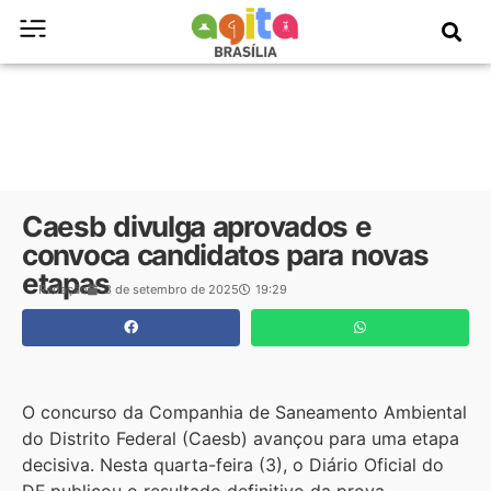
Caesb divulga aprovados e
convoca candidatos para novas
etapas
Redação
3 de setembro de 2025
19:29
O concurso da Companhia de Saneamento Ambiental
do Distrito Federal (Caesb) avançou para uma etapa
decisiva. Nesta quarta-feira (3), o Diário Oficial do