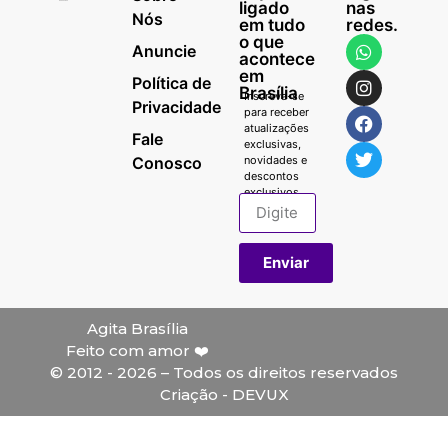
ligado
nas
Nós
em tudo
redes.
o que
Anuncie
acontece
em
Política de
Brasília
Inscreva-se
Privacidade
para receber
atualizações
Fale
exclusivas,
Conosco
novidades e
descontos
exclusivos.
Enviar
Agita Brasília
Feito com amor ❤️
© 2012 - 2026 – Todos os direitos reservados
Criação - DEVUX