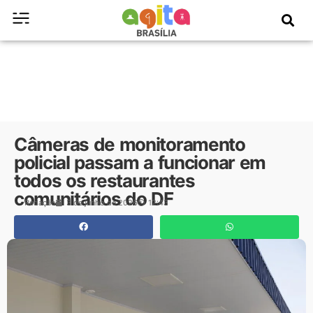
Câmeras de monitoramento
policial passam a funcionar em
todos os restaurantes
comunitários do DF
Redação
3 de junho de 2026
12:43