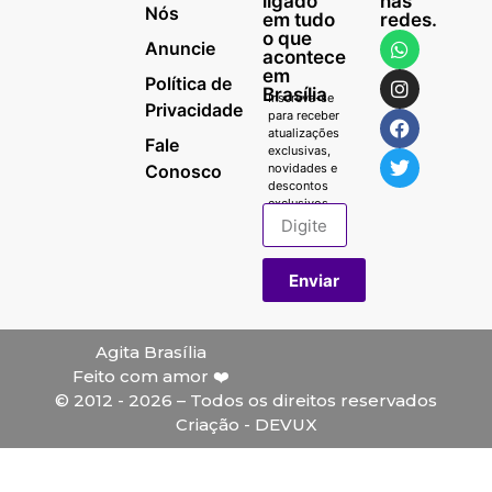
ligado
nas
Nós
em tudo
redes.
o que
Anuncie
acontece
em
Política de
Brasília
Inscreva-se
Privacidade
para receber
atualizações
Fale
exclusivas,
Conosco
novidades e
descontos
exclusivos.
Enviar
Agita Brasília
Feito com amor ❤️
© 2012 - 2026 – Todos os direitos reservados
Criação - DEVUX