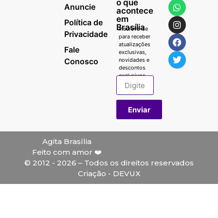
o que
Anuncie
acontece
em
Política de
Brasília
Inscreva-se
Privacidade
para receber
atualizações
Fale
exclusivas,
Conosco
novidades e
descontos
exclusivos.
Enviar
Agita Brasília
Feito com amor ❤️
© 2012 - 2026 – Todos os direitos reservados
Criação - DEVUX