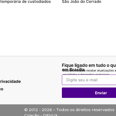
 temporária de custodiados
São João do Cerrado
Fique ligado em tudo o q
em Brasília
Inscreva-se para receber atualizações e
novidades e descontos exclusivos.
Privacidade
co
Enviar
© 2012 - 2026 – Todos os direitos reservados
Criação - DEVUX