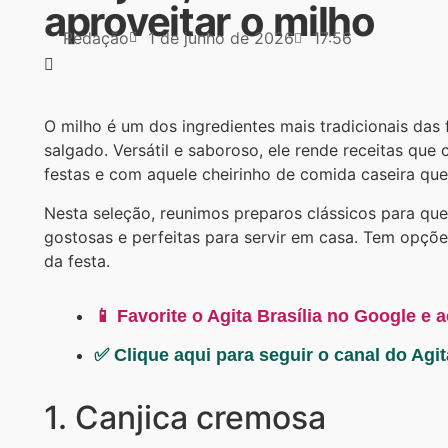
aproveitar o milho
Redação
1 de junho de 2026
17:56
O milho é um dos ingredientes mais tradicionais das
salgado. Versátil e saboroso, ele rende receitas qu
festas e com aquele cheirinho de comida caseira qu
Nesta seleção, reunimos preparos clássicos para que
gostosas e perfeitas para servir em casa. Tem opçõ
da festa.
📱 Favorite o Agita Brasília no Google e 
✅ Clique aqui para seguir o canal do Agi
1. Canjica cremosa