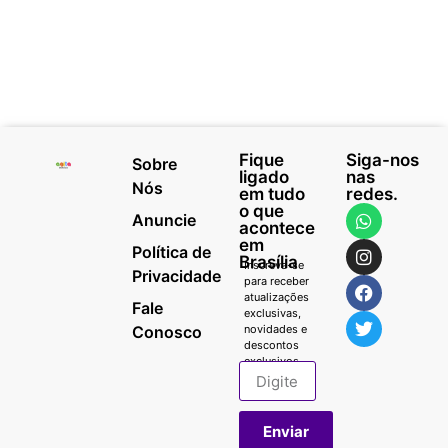
Fique
Siga-nos
Sobre
ligado
nas
Nós
em tudo
redes.
o que
Anuncie
acontece
em
Política de
Brasília
Inscreva-se
Privacidade
para receber
atualizações
Fale
exclusivas,
Conosco
novidades e
descontos
exclusivos.
Enviar