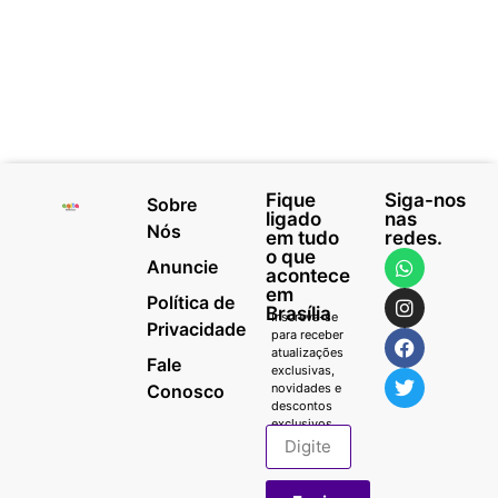
Fique
Siga-nos
Sobre
ligado
nas
Nós
em tudo
redes.
o que
Anuncie
acontece
em
Política de
Brasília
Inscreva-se
Privacidade
para receber
atualizações
Fale
exclusivas,
Conosco
novidades e
descontos
exclusivos.