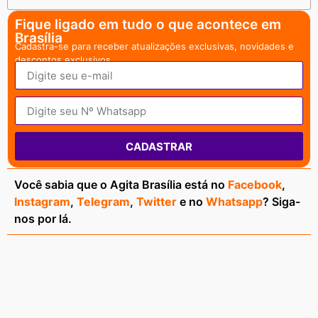
Fique ligado em tudo o que acontece em
Brasília
Cadastra-se para receber atualizações exclusivas, novidades e
descontos exclusivos.
CADASTRAR
Você sabia que o Agita Brasília está no
Facebook
,
Instagram
,
Telegram
,
Twitter
e no
Whatsapp
? Siga-
nos por lá.