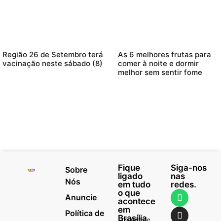
Região 26 de Setembro terá
As 6 melhores frutas para
vacinação neste sábado (8)
comer à noite e dormir
melhor sem sentir fome
Fique
Siga-nos
Sobre
ligado
nas
Nós
em tudo
redes.
o que
Anuncie
acontece
em
Política de
Brasília
Inscreva-se