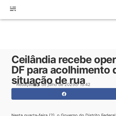
Ceilândia recebe ope
DF para acolhimento
situação de rua
Redação
1 de julho de 2025
15:42
Nesta quarta-feira (2), o Governo do Distrito Federa