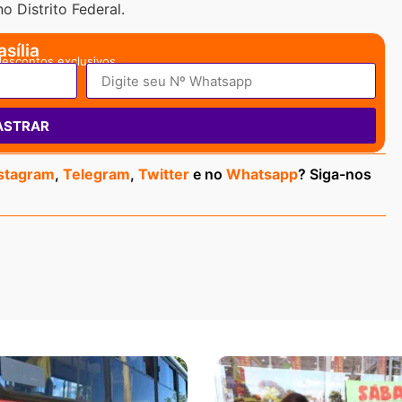
o Distrito Federal.
sília
descontos exclusivos.
ASTRAR
stagram
,
Telegram
,
Twitter
e no
Whatsapp
? Siga-nos