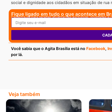
social e dignidade aos cidadãos em situação de rua n
Fique ligado em tudo o que acontece em Bra
Cadastra-se para receber atualizações exclusivas, novidades e 
CAD
Você sabia que o Agita Brasília está no
Facebook
,
In
por lá.
Veja também