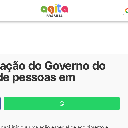
ração do Governo do
 de pessoas em
l dará início a uma ação especial de acolhimento e