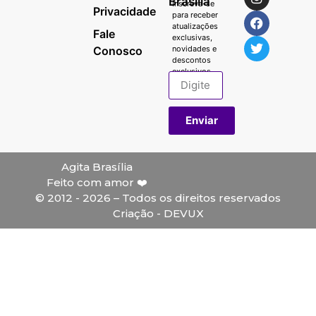
Brasília
Inscreva-se
Privacidade
para receber
atualizações
Fale
exclusivas,
Conosco
novidades e
descontos
exclusivos.
Enviar
Agita Brasília
Feito com amor ❤️
© 2012 - 2026 – Todos os direitos reservados
Criação - DEVUX