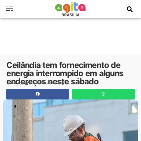
Ceilândia tem fornecimento de
energia interrompido em alguns
endereços neste sábado
Redação
9 de maio de 2026
16:39