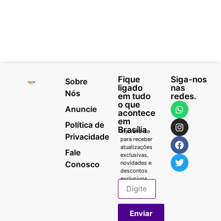
Fique
Siga-nos
Sobre
ligado
nas
Nós
em tudo
redes.
o que
Anuncie
acontece
em
Política de
Brasília
Inscreva-se
Privacidade
para receber
atualizações
Fale
exclusivas,
Conosco
novidades e
descontos
exclusivos.
Enviar