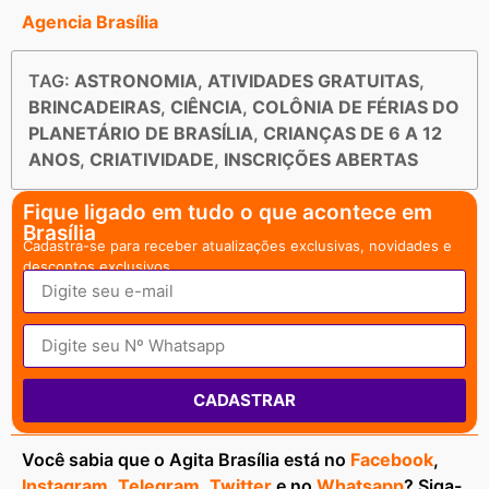
Agencia Brasília
TAG:
ASTRONOMIA
,
ATIVIDADES GRATUITAS
,
BRINCADEIRAS
,
CIÊNCIA
,
COLÔNIA DE FÉRIAS DO
PLANETÁRIO DE BRASÍLIA
,
CRIANÇAS DE 6 A 12
ANOS
,
CRIATIVIDADE
,
INSCRIÇÕES ABERTAS
Fique ligado em tudo o que acontece em
Brasília
Cadastra-se para receber atualizações exclusivas, novidades e
descontos exclusivos.
CADASTRAR
Você sabia que o Agita Brasília está no
Facebook
,
Instagram
,
Telegram
,
Twitter
e no
Whatsapp
? Siga-