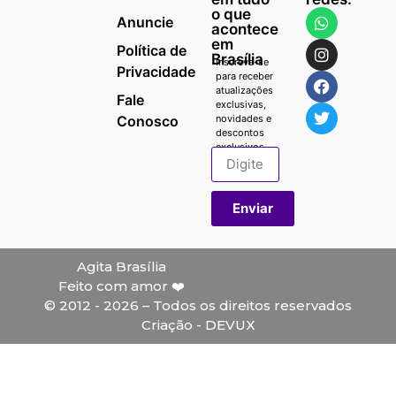
o que
Anuncie
acontece
em
Política de
Brasília
Inscreva-se
Privacidade
para receber
atualizações
Fale
exclusivas,
Conosco
novidades e
descontos
exclusivos.
Enviar
Agita Brasília
Feito com amor ❤️
© 2012 - 2026 – Todos os direitos reservados
Criação - DEVUX