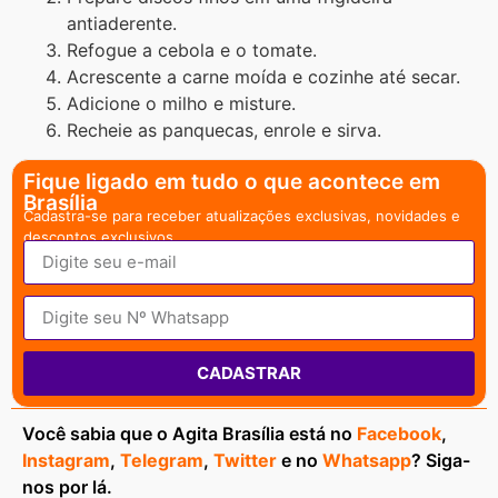
antiaderente.
Refogue a cebola e o tomate.
Acrescente a carne moída e cozinhe até secar.
Adicione o milho e misture.
Recheie as panquecas, enrole e sirva.
Fique ligado em tudo o que acontece em
Brasília
Cadastra-se para receber atualizações exclusivas, novidades e
descontos exclusivos.
CADASTRAR
Você sabia que o Agita Brasília está no
Facebook
,
Instagram
,
Telegram
,
Twitter
e no
Whatsapp
? Siga-
nos por lá.