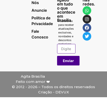
Nós
em tudo
redes.
o que
Anuncie
acontece
em
Política de
Brasília
Inscreva-se
Privacidade
para receber
atualizações
Fale
exclusivas,
Conosco
novidades e
descontos
exclusivos.
Enviar
Agita Brasília
Feito com amor ❤️
© 2012 - 2026 – Todos os direitos reservados
Criação - DEVUX