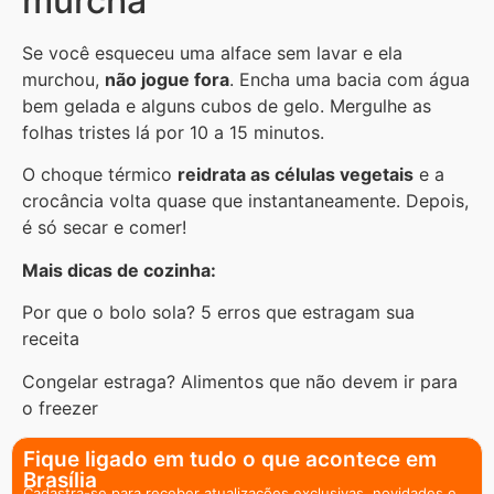
murcha
Se você esqueceu uma alface sem lavar e ela
murchou,
não jogue fora
. Encha uma bacia com água
bem gelada e alguns cubos de gelo. Mergulhe as
folhas tristes lá por 10 a 15 minutos.
O choque térmico
reidrata as células vegetais
e a
crocância volta quase que instantaneamente. Depois,
é só secar e comer!
Mais dicas de cozinha:
Por que o bolo sola? 5 erros que estragam sua
receita
Congelar estraga? Alimentos que não devem ir para
o freezer
Fique ligado em tudo o que acontece em
Brasília
Cadastra-se para receber atualizações exclusivas, novidades e