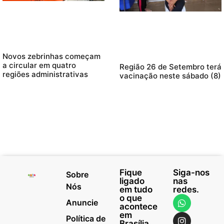
Novos zebrinhas começam
a circular em quatro
Região 26 de Setembro terá
regiões administrativas
vacinação neste sábado (8)
Fique
Siga-nos
Sobre
ligado
nas
Nós
em tudo
redes.
o que
Anuncie
acontece
em
Política de
Brasília