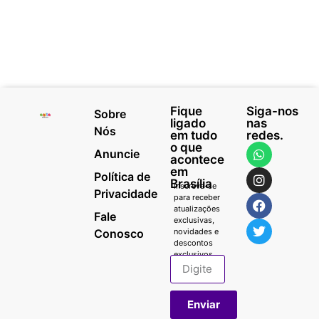
Fique
Siga-nos
Sobre
ligado
nas
Nós
em tudo
redes.
o que
Anuncie
acontece
em
Política de
Brasília
Inscreva-se
Privacidade
para receber
atualizações
Fale
exclusivas,
Conosco
novidades e
descontos
exclusivos.
Enviar