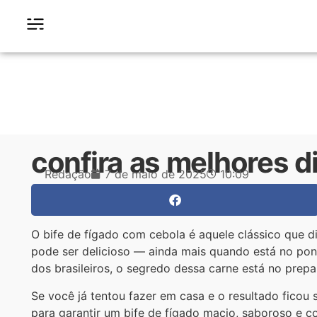
confira as melhores d
Redação
7 de maio de 2025
10:09
O bife de fígado com cebola é aquele clássico que d
pode ser delicioso — ainda mais quando está no pont
dos brasileiros, o segredo dessa carne está no prepa
Se você já tentou fazer em casa e o resultado ficou
para garantir um bife de fígado macio, saboroso e 