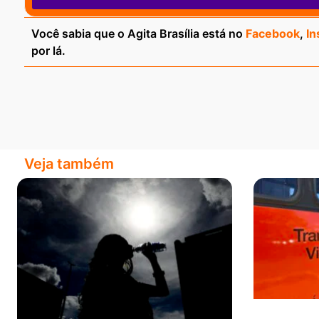
Você sabia que o Agita Brasília está no
Facebook
,
In
por lá.
Veja também