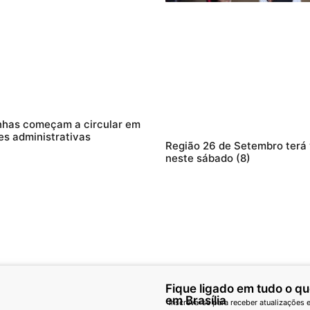
nhas começam a circular em
es administrativas
Região 26 de Setembro terá
neste sábado (8)
Fique ligado em tudo o q
em Brasília
Inscreva-se para receber atualizações e