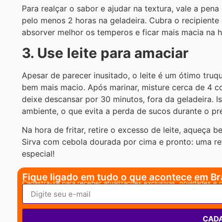
Para realçar o sabor e ajudar na textura, vale a pen
pelo menos 2 horas na geladeira. Cubra o recipiente
absorver melhor os temperos e ficar mais macia na ho
3. Use leite para amaciar
Apesar de parecer inusitado, o leite é um ótimo truq
bem mais macio. Após marinar, misture cerca de 4 co
deixe descansar por 30 minutos, fora da geladeira. 
ambiente, o que evita a perda de sucos durante o pr
Na hora de fritar, retire o excesso de leite, aqueça b
Sirva com cebola dourada por cima e pronto: uma re
especial!
Fique ligado em tudo o que acontece em Bra
Cadastra-se para receber atualizações exclusivas, novidades e 
CAD