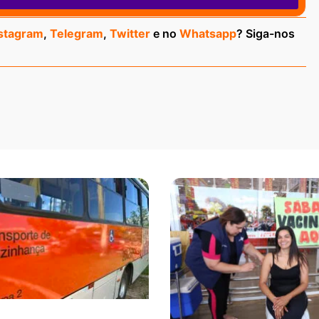
stagram
,
Telegram
,
Twitter
e no
Whatsapp
? Siga-nos