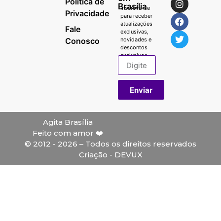
Política de
Brasília
Inscreva-se
Privacidade
para receber
atualizações
Fale
exclusivas,
Conosco
novidades e
descontos
exclusivos.
Enviar
Agita Brasília
Feito com amor ❤️
© 2012 - 2026 – Todos os direitos reservados
Criação - DEVUX