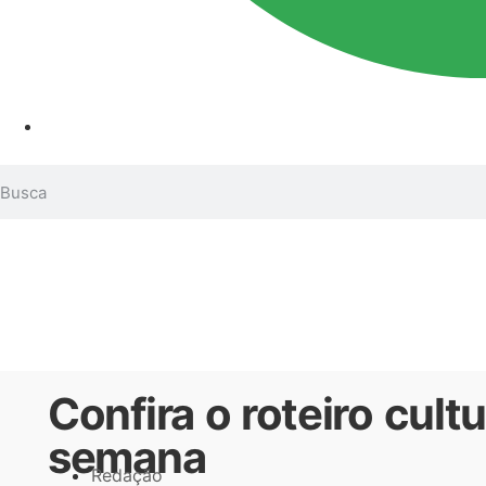
Confira o roteiro cult
semana
Redação