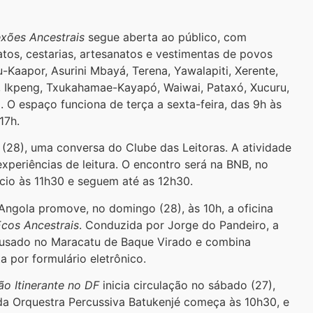
xões Ancestrais
segue aberta ao público, com
atos, cestarias, artesanatos e vestimentas de povos
-Kaapor, Asurini Mbayá, Terena, Yawalapiti, Xerente,
, Ikpeng, Txukahamae-Kayapó, Waiwai, Pataxó, Xucuru,
. O espaço funciona de terça a sexta-feira, das 9h às
17h.
 (28), uma conversa do Clube das Leitoras. A atividade
experiências de leitura. O encontro será na BNB, no
ício às 11h30 e seguem até as 12h30.
ngola promove, no domingo (28), às 10h, a oficina
Ecos Ancestrais
. Conduzida por Jorge do Pandeiro, a
 usado no Maracatu de Baque Virado e combina
ta por formulário eletrônico.
o Itinerante no DF
inicia circulação no sábado (27),
 da Orquestra Percussiva Batukenjé começa às 10h30, e