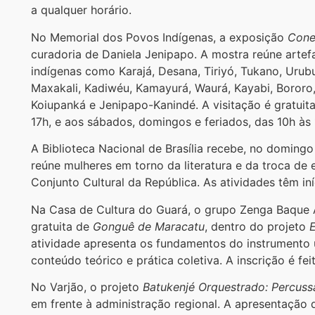
a qualquer horário.
No Memorial dos Povos Indígenas, a exposição
Cone
curadoria de Daniela Jenipapo. A mostra reúne artef
indígenas como Karajá, Desana, Tiriyó, Tukano, Urubu
Maxakali, Kadiwéu, Kamayurá, Waurá, Kayabi, Bororo
Koiupanká e Jenipapo-Kanindé. A visitação é gratuita
17h, e aos sábados, domingos e feriados, das 10h às 
A Biblioteca Nacional de Brasília recebe, no domingo
reúne mulheres em torno da literatura e da troca de 
Conjunto Cultural da República. As atividades têm in
Na Casa de Cultura do Guará, o grupo Zenga Baque A
gratuita de
Gonguê de Maracatu
, dentro do projeto
atividade apresenta os fundamentos do instrumento
conteúdo teórico e prática coletiva. A inscrição é fei
No Varjão, o projeto
Batukenjé Orquestrado: Percussã
em frente à administração regional. A apresentação