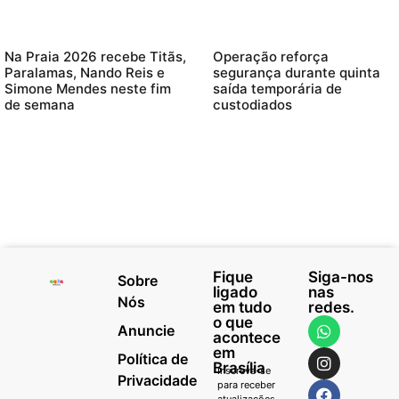
Na Praia 2026 recebe Titãs,
Operação reforça
Paralamas, Nando Reis e
segurança durante quinta
Simone Mendes neste fim
saída temporária de
de semana
custodiados
Fique
Siga-nos
Sobre
ligado
nas
Nós
em tudo
redes.
o que
Anuncie
acontece
em
Política de
Brasília
Inscreva-se
Privacidade
para receber