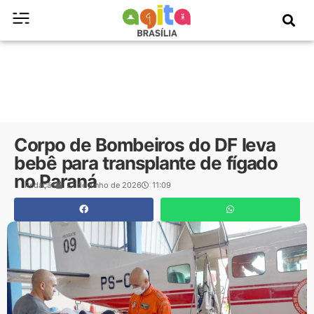
Corpo de Bombeiros do DF leva
bebê para transplante de fígado
no Paraná
Redação
21 de junho de 2026
11:09