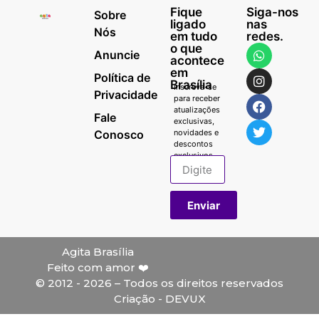
Fique
Siga-nos
Sobre
ligado
nas
Nós
em tudo
redes.
o que
Anuncie
acontece
em
Política de
Brasília
Inscreva-se
Privacidade
para receber
atualizações
Fale
exclusivas,
Conosco
novidades e
descontos
exclusivos.
Enviar
Agita Brasília
Feito com amor ❤️
© 2012 - 2026 – Todos os direitos reservados
Criação - DEVUX