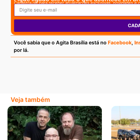
Cadastra-se para receber atualizações exclusivas, novidades e 
CAD
Você sabia que o Agita Brasília está no
Facebook
,
In
por lá.
Veja também