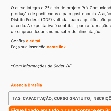
O curso integra o 2º ciclo do projeto Pró-Comunida
produção de panificados e para gastronomia. A ação
Distrito Federal (GDF) voltadas para a qualificação
e renda. A expectativa é contribuir para a formação 
do empreendedorismo no setor de alimentação.
Confira
o edital.
Faça sua inscrição
neste link.
*
Com informações da Sedet-DF
Agencia Brasília
TAG:
CAPACITAÇÃO
,
CURSO GRATUITO
,
INSCRIÇ
Fique ligado em tudo o que acontece em Bra