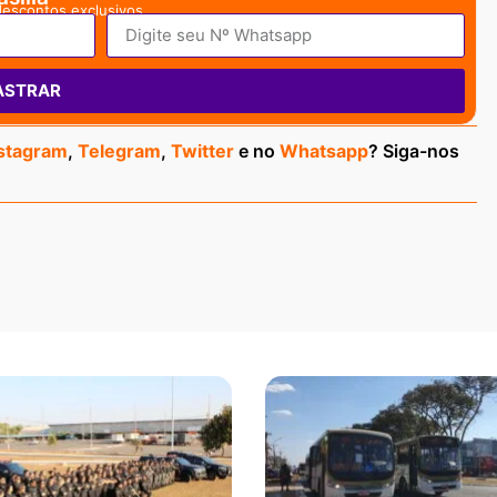
descontos exclusivos.
ASTRAR
stagram
,
Telegram
,
Twitter
e no
Whatsapp
? Siga-nos