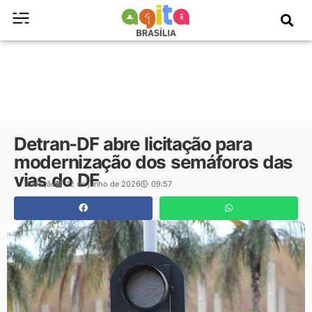
Detran-DF abre licitação para
modernização dos semáforos das
vias do DF
Redação
12 de junho de 2026
09:57