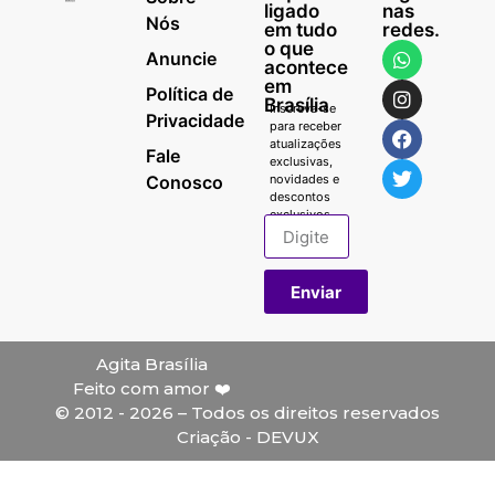
ligado
nas
Nós
em tudo
redes.
o que
Anuncie
acontece
em
Política de
Brasília
Inscreva-se
Privacidade
para receber
atualizações
Fale
exclusivas,
Conosco
novidades e
descontos
exclusivos.
Enviar
Agita Brasília
Feito com amor ❤️
© 2012 - 2026 – Todos os direitos reservados
Criação - DEVUX