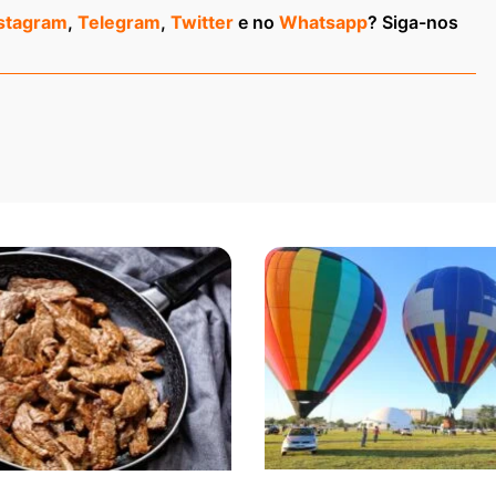
stagram
,
Telegram
,
Twitter
e no
Whatsapp
? Siga-nos