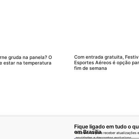
Com entrada gratuita, Festiv
rne gruda na panela? O
Esportes Aéreos é opção para
e estar na temperatura
fim de semana
Fique ligado em tudo o q
em Brasília
Inscreva-se para receber atualizações e
novidades e descontos exclusivos.