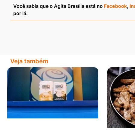
Você sabia que o Agita Brasília está no
Facebook
,
In
por lá.
Veja também