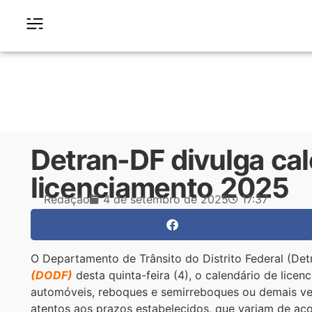
Detran-DF divulga cal
licenciamento 2025
Redação
4 de setembro de 2025
17:37
O Departamento de Trânsito do Distrito Federal (Det
(DODF)
desta quinta-feira (4), o calendário de licen
automóveis, reboques e semirreboques ou demais ve
atentos aos prazos estabelecidos, que variam de aco