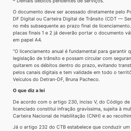
– Demais débitos pendentes de serviços.
O documento deve ser acessado diretamente pelo Por
DF Digital ou Carteira Digital de Trânsito (CDT — 
no mês subsequente ao prazo final de licenciamento. 
placas finais 1 e 2 já deverão portar o documento vá
em papel A4.
“O licenciamento anual é fundamental para garantir
legislação de trânsito e possam circular com segura
quitarem os débitos dentro do prazo, evitando trans
pelos canais digitais e tem validade em todo o territ
Veículos do Detran-DF, Bruna Pacheco.
O que diz a lei
De acordo com o artigo 230, inciso V, do Código de 
licenciado constitui infração gravíssima, sujeita à m
Carteira Nacional de Habilitação (CNH) e ao recolhi
Já o artigo 232 do CTB estabelece que conduzir um