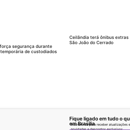
Ceilândia terá ônibus extras
São João do Cerrado
força segurança durante
 temporária de custodiados
Fique ligado em tudo o q
em Brasília
Inscreva-se para receber atualizações e
novidades e descontos exclusivos.