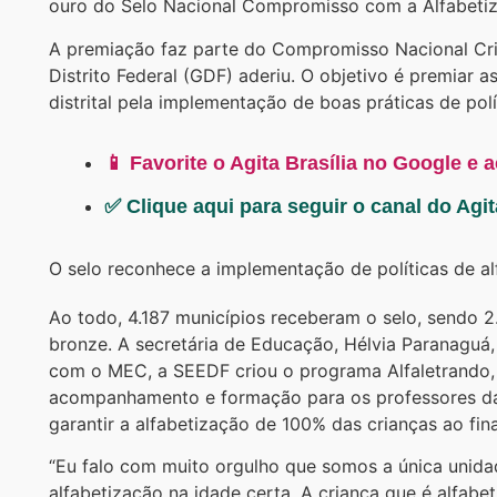
ouro do Selo Nacional Compromisso com a Alfabetiz
A premiação faz parte do Compromisso Nacional Cri
Distrito Federal (GDF) aderiu. O objetivo é premiar a
distrital pela implementação de boas práticas de polí
📱 Favorite o Agita Brasília no Google e 
✅ Clique aqui para seguir o canal do Agi
O selo reconhece a implementação de políticas de a
Ao todo, 4.187 municípios receberam o selo, sendo 2
bronze. A secretária de Educação, Hélvia Paranaguá
com o MEC, a SEEDF criou o programa Alfaletrando, 
acompanhamento e formação para os professores da r
garantir a alfabetização de 100% das crianças ao fin
“Eu falo com muito orgulho que somos a única unida
alfabetização na idade certa. A criança que é alfab