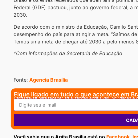
União e os entes federados que aderiram à política.
Federal (GDF) pactuou, junto ao governo federal, a m
2030.
De acordo com o ministro da Educação, Camilo Sant
desempenho do país para atingir a meta. “Saímos de
Temos uma meta de chegar até 2030 a pelo menos 80%
*Com informações da Secretaria de Educação
Fonte:
Agencia Brasília
Fique ligado em tudo o que acontece em Bra
Cadastra-se para receber atualizações exclusivas, novidades e 
CAD
Você sabia que o Agita Brasília está no
Facebook
,
In