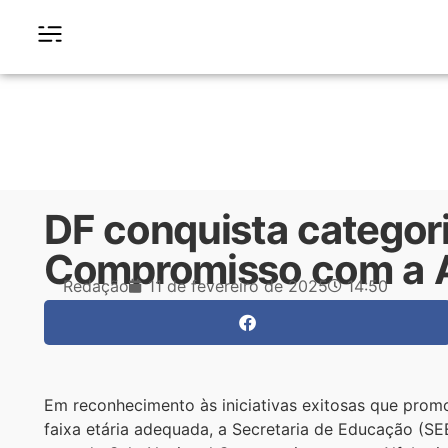
DF conquista categori
Compromisso com a A
Redação
11 de fevereiro de 2025
14:50
Em reconhecimento às iniciativas exitosas que prom
faixa etária adequada, a Secretaria de Educação (SEE