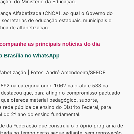
ação, do Ministério da Educação.
ança Alfabetizada (CNCA), ao qual o Governo do
s secretarias de educação estaduais, municipais e
tica de alfabetização.
acompanhe as principais notícias do dia
ta Brasília no WhatsApp
lfabetização | Fotos: André Amendoeira/SEEDF
.592 na categoria ouro, 1.062 na prata e 533 na
, destacou que, para atingir o compromisso pactuado
que oferece material pedagógico, suporte,
ede pública de ensino do Distrito Federal, para
al do 2º ano do ensino fundamental.
de da Federação que construiu o próprio programa de
etizada no tempo certo segue adiante, sem reprovação,