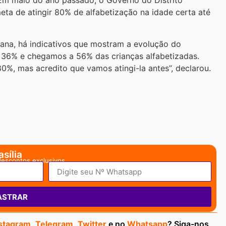
 Em maio do ano passado, o Governo do Distrito
eta de atingir 80% de alfabetização na idade certa até
ana, há indicativos que mostram a evolução do
 36% e chegamos a 56% das crianças alfabetizadas.
, mas acredito que vamos atingi-la antes”, declarou.
sília
descontos exclusivos.
ASTRAR
stagram
,
Telegram
,
Twitter
e no
Whatsapp
? Siga-nos