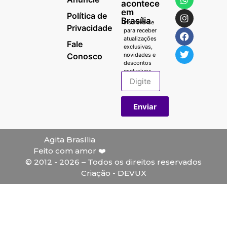
acontece
em
Política de
Brasília
Inscreva-se
Privacidade
para receber
atualizações
Fale
exclusivas,
Conosco
novidades e
descontos
exclusivos.
Enviar
Agita Brasília
Feito com amor ❤️
© 2012 - 2026 – Todos os direitos reservados
Criação - DEVUX