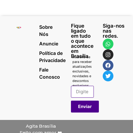
Fique
Siga-nos
Sobre
ligado
nas
Nós
em tudo
redes.
o que
Anuncie
acontece
em
Política de
Brasília
Inscreva-se
Privacidade
para receber
atualizações
Fale
exclusivas,
Conosco
novidades e
descontos
exclusivos.
Enviar
Agita Brasília
Feito com amor ❤️