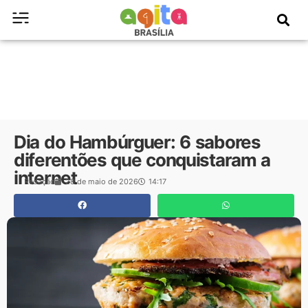
Dia do Hambúrguer: 6 sabores
diferentões que conquistaram a
internet
Redação
28 de maio de 2026
14:17