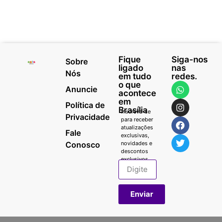
Fique
Siga-nos
Sobre
ligado
nas
Nós
em tudo
redes.
o que
Anuncie
acontece
em
Política de
Brasília
Inscreva-se
Privacidade
para receber
atualizações
Fale
exclusivas,
Conosco
novidades e
descontos
exclusivos.
Enviar