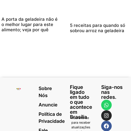
A porta da geladeira não é
o melhor lugar para este
5 receitas para quando só
alimento; veja por quê
sobrou arroz na geladeira
Fique
Siga-nos
Sobre
ligado
nas
Nós
em tudo
redes.
o que
Anuncie
acontece
em
Política de
Brasília
Inscreva-se
Privacidade
para receber
atualizações
Fale