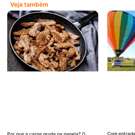
Veja também
Com entrada 
Por que a carne gruda na panela? O