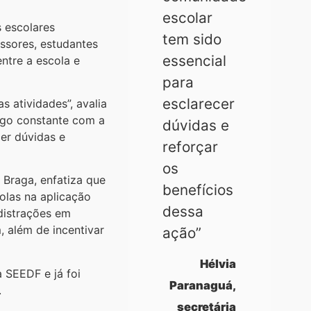
escolar
 escolares
tem sido
ssores, estudantes
essencial
ntre a escola e
para
esclarecer
 atividades”, avalia
logo constante com a
dúvidas e
er dúvidas e
reforçar
os
 Braga, enfatiza que
benefícios
olas na aplicação
dessa
distrações em
, além de incentivar
ação”
Hélvia
a SEEDF e já foi
Paranaguá,
.
secretária