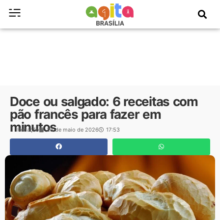
Doce ou salgado: 6 receitas com
pão francês para fazer em
minutos
Redação
22 de maio de 2026
17:53