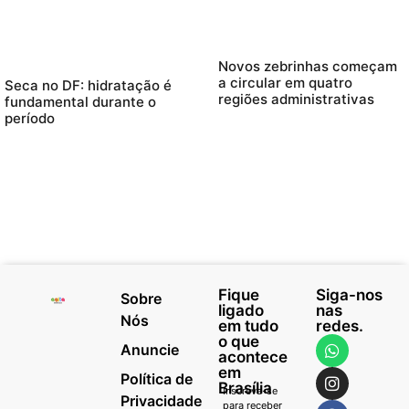
Novos zebrinhas começam
a circular em quatro
Seca no DF: hidratação é
regiões administrativas
fundamental durante o
período
Fique
Siga-nos
Sobre
ligado
nas
Nós
em tudo
redes.
o que
Anuncie
acontece
em
Política de
Brasília
Inscreva-se
Privacidade
para receber