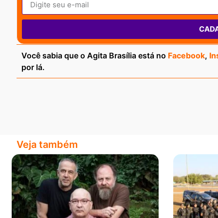
CAD
Você sabia que o Agita Brasília está no
Facebook
,
In
por lá.
Veja também