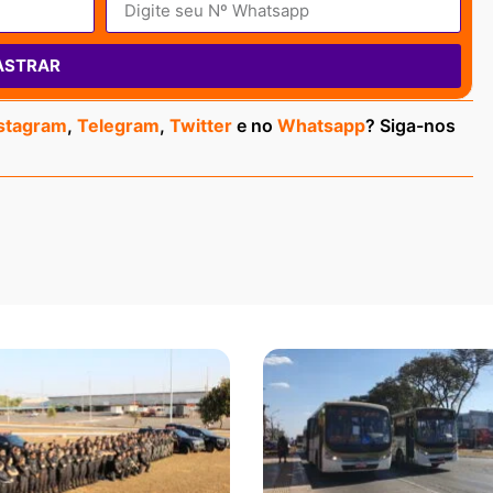
ASTRAR
stagram
,
Telegram
,
Twitter
e no
Whatsapp
? Siga-nos