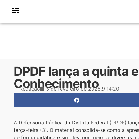
DPDF lança a quinta e
Conhecimento
Redação
3 de fevereiro de 2026
14:20
A Defensoria Pública do Distrito Federal (DPDF) lan
terça-feira (3). O material consolida-se como a apr
de forma didática e simples, por meio de diversos ma