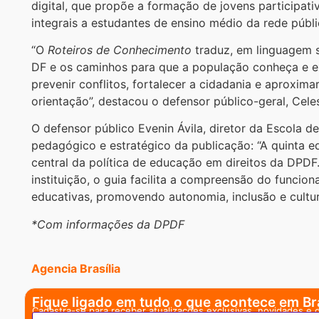
digital, que propõe a formação de jovens participati
integrais a estudantes de ensino médio da rede públi
“O
Roteiros de Conhecimento
traduz, em linguagem s
DF e os caminhos para que a população conheça e exe
prevenir conflitos, fortalecer a cidadania e aproxim
orientação”, destacou o defensor público-geral, Cele
O defensor público Evenin Ávila, diretor da Escola de 
pedagógico e estratégico da publicação: “A quinta 
central da política de educação em direitos da DPDF. A
instituição, o guia facilita a compreensão do funci
educativas, promovendo autonomia, inclusão e cultur
*Com informações da DPDF
Agencia Brasília
Fique ligado em tudo o que acontece em Bra
Cadastra-se para receber atualizações exclusivas, novidades e 