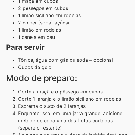
1
maçã
em cubos
2
pêssegos
em cubos
1
limão siciliano
em rodelas
2
colher (sopa)
açúcar
1
limão
em rodelas
1
canela
em pau
Para servir
Tônica, água com gás ou soda
–
opcional
Cubos de gelo
Modo de preparo:
Corte a maçã e o pêssego em cubos
Corte 1 laranja e o limão siciliano em rodelas
Esprema o suco de 2 laranjas
Enquanto isso, em uma jarra grande, adicione
metade de cada uma das frutas cortadas
(separe o restante)
Adicione o açúcar e a dose de bebida destilada