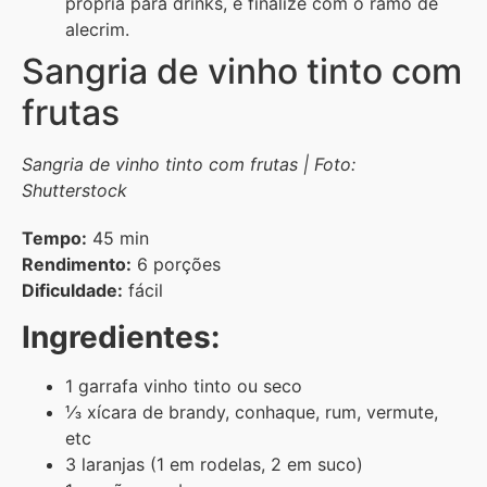
própria para drinks, e finalize com o ramo de
alecrim.
Sangria de vinho tinto com
frutas
Sangria de vinho tinto com frutas | Foto:
Shutterstock
Tempo:
45 min
Rendimento:
6 porções
Dificuldade:
fácil
Ingredientes:
1
garrafa
vinho tinto
ou
seco
⅓
xícara de
brandy,
conhaque, rum, vermute,
etc
3
laranjas
(
1 em rodelas, 2 em suco)