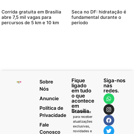
Corrida gratuita em Brasília
Seca no DF: hidratação é
abre 7,5 mil vagas para
fundamental durante o
percursos de 5 km e 10 km
período
Fique
Siga-nos
Sobre
ligado
nas
Nós
em tudo
redes.
o que
Anuncie
acontece
em
Política de
Brasília
Inscreva-se
Privacidade
para receber
atualizações
Fale
exclusivas,
Conosco
novidades e